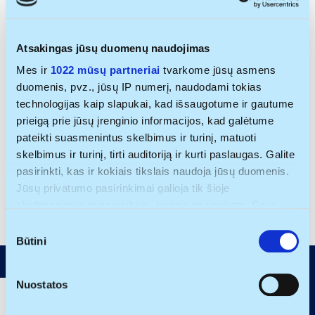
processes and business development,
innovation intern
Praktika / darbas sporto partnerysčių ir
Atsakingas jūsų duomenų naudojimas
verslo vystymo srityje
Mes ir
1022 mūsų partneriai
tvarkome jūsų asmens
duomenis, pvz., jūsų IP numerį, naudodami tokias
6-month Paid Internship as an
technologijas kaip slapukai, kad išsaugotume ir gautume
Investment Analyst
prieigą prie jūsų įrenginio informacijos, kad galėtume
B2C E-Commerce Marketing Internship
pateikti suasmenintus skelbimus ir turinį, matuoti
skelbimus ir turinį, tirti auditoriją ir kurti paslaugas. Galite
Load More
pasirinkti, kas ir kokiais tikslais naudoja jūsų duomenis.
Jūsų privatumo pasirinkimai galioja tik šioje
skaitmeninėje nuosavybėje, kurioje pasirinkote. Savo
sutikimą galite bet kada pakeisti arba atšaukti spustelėję
S
nuorodą į poraštę arba piktogramą „Privatumo trigeris“.
Būtini
u
t
Jei leistumėte, mes taip pat norėtume:
i
Nuostatos
rinkti informaciją apie jūsų geografinę vietą, kurios
k
Gedimino pr. 7, Vilnius, LT-01103, Lietuva
tikslumas gali būti nustatomas su kelių metrų
+370 687 08080
i