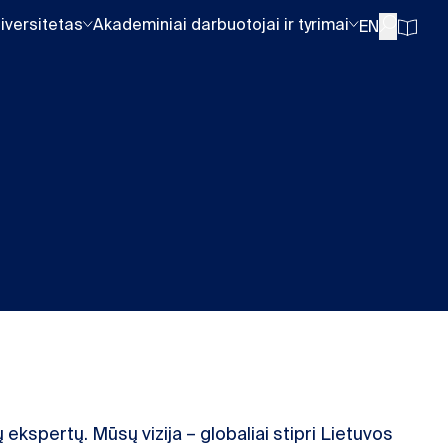
iversitetas
Akademiniai darbuotojai ir tyrimai
EN
 ekspertų. Mūsų vizija – globaliai stipri Lietuvos