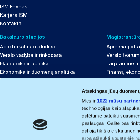
ISM Fondas
Karjera ISM
Kontaktai
Bakalauro studijos
Magistrantūro
Apie bakalauro studijas
Apie magistra
Verslo vadyba ir rinkodara
Verslo tvaru
Ekonomika ir politika
Tarptautinė r
Ekonomika ir duomenų analitika
Finansų ekon
Verslumas ir inovacijos
Globali lyderys
Tarptautinis verslas ir komunikacija
Inovacijų ir t
Atsakingas jūsų duomen
Finansai
Mes ir
1022 mūsų partner
technologijas kaip slapuka
Projektai ir kitos programos
galėtume pateikti suasmenint
Švietimo Lyderystė
paslaugas. Galite pasirinkt
ISM Summer University in the Baltics
galioja tik šioje skaitmeni
Baltic Digital Skills Development
arba atšaukti spustelėję n