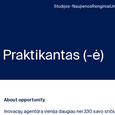
Studijos
Naujienos
Renginiai
Un
Praktikantas (-ė)
About opportunity
Inovacijų agentūra vienija daugiau nei 330 savo sričių