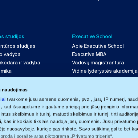
s studijos
Executive School
ntūros studijas
Apie Executive School
mo vadyba
Executive MBA
inkodara ir vadyba
Vadovų magistrantūra
omika
Vidinė lyderystės akademija
tė ir strategija
LAB 4 Leaders
echnologijų vadyba
ų naudojimas
iai
tvarkome jūsų asmens duomenis, pvz., jūsų IP numerį, naud
i, kad išsaugotume ir gautume prieigą prie jūsų įrenginio informa
us skelbimus ir turinį, matuoti skelbimus ir turinį, tirti auditoriją 
i, kas ir kokiais tikslais naudoja jūsų duomenis. Jūsų privatumo 
nėje nuosavybėje, kurioje pasirinkote. Savo sutikimą galite bet ka
uorodą į poraštę arba piktogramą „Privatumo trigeris“.