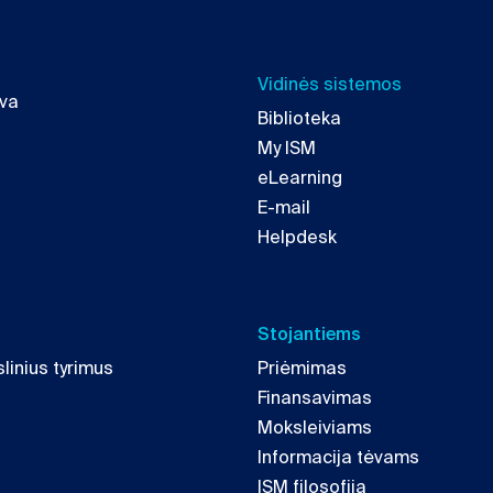
Vidinės sistemos
uva
Biblioteka
My ISM
eLearning
E-mail
Helpdesk
Stojantiems
linius tyrimus
Priėmimas
Finansavimas
Moksleiviams
Informacija tėvams
ISM filosofija