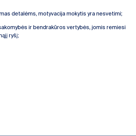
mas detalėms, motyvacija mokytis yra nesvetimi;
tsakomybės ir bendrakūros vertybės, jomis remiesi
jį ryšį;