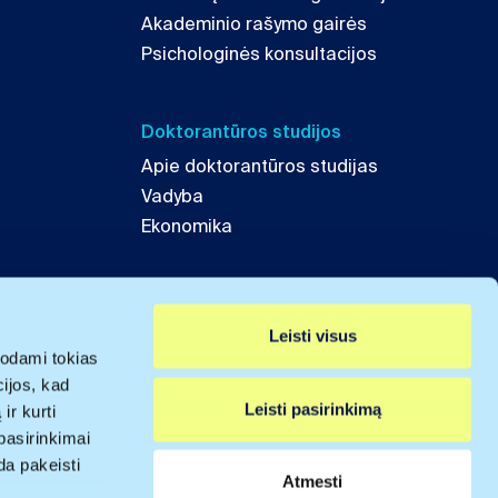
Akademinio rašymo gairės
Psichologinės konsultacijos
Doktorantūros studijos
Apie doktorantūros studijas
Vadyba
Ekonomika
Leisti visus
odami tokias
cijos, kad
Leisti pasirinkimą
ir kurti
pasirinkimai
da pakeisti
Atmesti