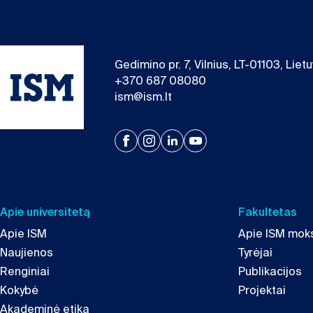
Gedimino pr. 7, Vilnius, LT-01103, Liet
+370 687 08080
ism@ism.lt
Apie universitetą
Fakultetas
Apie ISM
Apie ISM moks
Naujienos
Tyrėjai
Renginiai
Publikacijos
Kokybė
Projektai
Akademinė etika