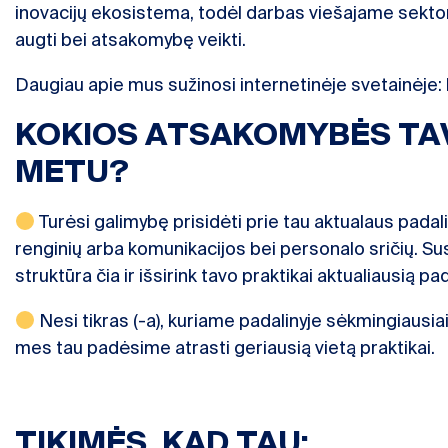
inovacijų ekosistema, todėl darbas viešajame sektori
augti bei atsakomybę veikti.
Daugiau apie mus sužinosi internetinėje svetainėje:
KOKIOS ATSAKOMYBĖS TA
METU?
Turėsi galimybę prisidėti prie tau aktualaus padal
renginių arba komunikacijos bei personalo sričių. Su
struktūra
čia
ir išsirink tavo praktikai aktualiausią pad
Nesi tikras (-a), kuriame padalinyje sėkmingiausiai
mes tau padėsime atrasti geriausią vietą praktikai.
TIKIMĖS, KAD TAU: