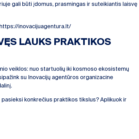
uje gali būti įdomus, prasmingas ir suteikiantis laisvę
https://inovacijuagentura.lt/
VĘS LAUKS PRAKTIKOS
inio veiklos: nuo startuolių iki kosmoso ekosistemų
sipažink su Inovacijų agentūros organizacine
alinį.
 pasieksi konkrečius praktikos tikslus? Aplikuok ir