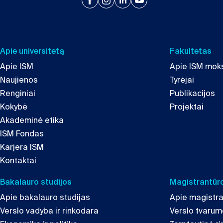
Apie universitetą
Fakultetas
Apie ISM
Apie ISM moks
Naujienos
Tyrėjai
Renginiai
Publikacijos
Kokybė
Projektai
Akademinė etika
ISM Fondas
Karjera ISM
Kontaktai
Bakalauro studijos
Magistrantūro
Apie bakalauro studijas
Apie magistra
Verslo vadyba ir rinkodara
Verslo tvaru