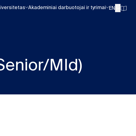
iversitetas
Akademiniai darbuotojai ir tyrimai
EN
Senior/MId)