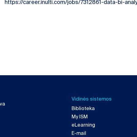
https://career.inulti.com/jobs/7312861-data-bi-anal
Vidinės sistemos
uva
Biblioteka
My ISM
eLearning
E-mail