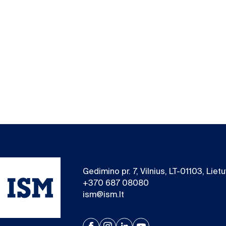
Gedimino pr. 7, Vilnius, LT-01103, Liet
+370 687 08080
ism@ism.lt